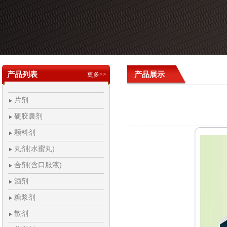
产品列表
产品展示
更多>>
片剂
硬胶囊剂
颗料剂
丸剂(水蜜丸)
合剂(含口服液)
酒剂
糖浆剂
散剂