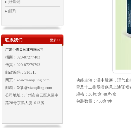
煎膏剂
酊剂
联系我们
更多>>
广东小奇灵药业有限公司
招商：020-87277403
传真：020-87279793
邮政编码：510515
网页：www.xiaoqiling.com
功能主治：温中散寒，理气止
胃及十二指肠溃疡见上述证候
邮箱：XQL@xiaoqiling.com
规格：
36
片
/
盒
48
片
/
盒
公司地址：广州市白云区京溪中
包装数量：
450
盒
/
件
路28号京鹏大厦1013房