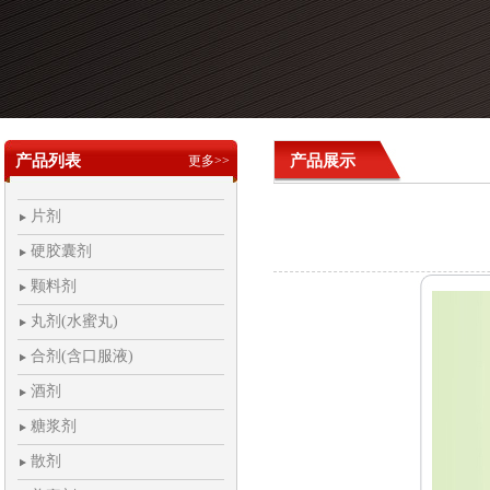
产品列表
产品展示
更多>>
片剂
硬胶囊剂
颗料剂
丸剂(水蜜丸)
合剂(含口服液)
酒剂
糖浆剂
散剂