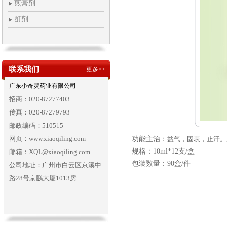
煎膏剂
酊剂
联系我们
更多>>
广东小奇灵药业有限公司
招商：020-87277403
传真：020-87279793
邮政编码：510515
网页：www.xiaoqiling.com
功能主治：
益气，固表，止汗。
规格：10ml*12支/盒
邮箱：XQL@xiaoqiling.com
包装数量：
90
盒
/
件
公司地址：广州市白云区京溪中
路28号京鹏大厦1013房