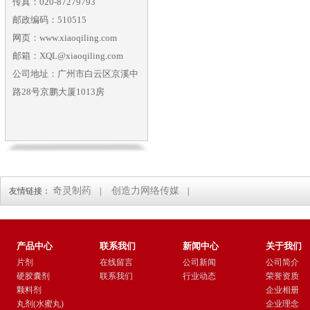
传真：020-87279793
邮政编码：510515
网页：www.xiaoqiling.com
邮箱：XQL@xiaoqiling.com
公司地址：广州市白云区京溪中
路28号京鹏大厦1013房
奇灵制药
创造力网络传媒
友情链接：
|
|
产品中心
联系我们
新闻中心
关于我们
片剂
在线留言
公司新闻
公司简介
硬胶囊剂
联系我们
行业动态
荣誉资质
颗料剂
企业相册
丸剂(水蜜丸)
企业理念