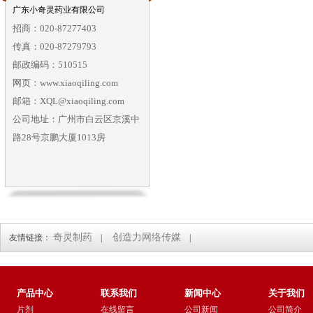
广东小奇灵药业有限公司
招商：020-87277403
传真：020-87279793
邮政编码：510515
网页：www.xiaoqiling.com
邮箱：XQL@xiaoqiling.com
公司地址：广州市白云区京溪中
路28号京鹏大厦1013房
奇灵制药
创造力网络传媒
友情链接：
|
|
产品中心
联系我们
新闻中心
关于我们
片剂
在线留言
公司新闻
公司简介