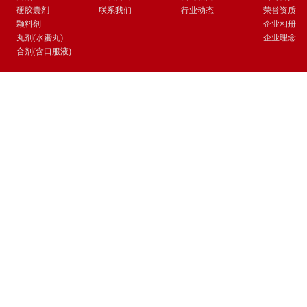
硬胶囊剂
联系我们
行业动态
荣誉资质
颗料剂
企业相册
丸剂(水蜜丸)
企业理念
合剂(含口服液)